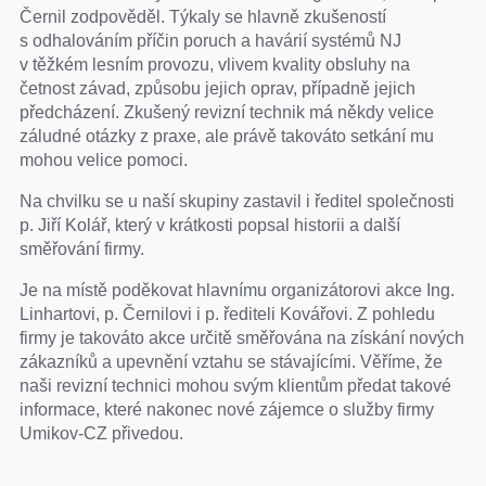
Černil zodpověděl. Týkaly se hlavně zkušeností
s odhalováním příčin poruch a havárií systémů NJ
v těžkém lesním provozu, vlivem kvality obsluhy na
četnost závad, způsobu jejich oprav, případně jejich
předcházení. Zkušený revizní technik má někdy velice
záludné otázky z praxe, ale právě takováto setkání mu
mohou velice pomoci.
Na chvilku se u naší skupiny zastavil i ředitel společnosti
p. Jiří Kolář, který v krátkosti popsal historii a další
směřování firmy.
Je na místě poděkovat hlavnímu organizátorovi akce Ing.
Linhartovi, p. Černilovi i p. řediteli Kovářovi. Z pohledu
firmy je takováto akce určitě směřována na získání nových
zákazníků a upevnění vztahu se stávajícími. Věříme, že
naši revizní technici mohou svým klientům předat takové
informace, které nakonec nové zájemce o služby firmy
Umikov-CZ přivedou.