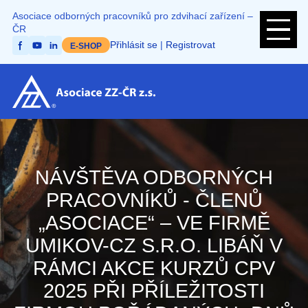
Přejít
Asociace odborných pracovníků pro zdvihací zařízení –
k
ČR
hlavnímu
Přihlásit se
|
Registrovat
E-SHOP
obsahu
NÁVŠTĚVA ODBORNÝCH
PRACOVNÍKŮ - ČLENŮ
„ASOCIACE“ – VE FIRMĚ
UMIKOV-CZ S.R.O. LIBÁŇ V
RÁMCI AKCE KURZŮ CPV
2025 PŘI PŘÍLEŽITOSTI