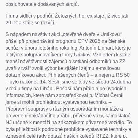
obsluhovatele dodávaných strojů.
Firma sídlící v podhůří Železných hor existuje již více jak
20 let a stále se rozvíjí.
S nápadem navštívit akci „otevřené dveře v Umikovu“
přišel při projednávání programu CPV 2025 na členské
schůzi v únoru letošního roku Ing. Antonín Linhart, který je
letitým spolupracovníkem firmy Umikov. Vzhledem k stále
menší návštěvnosti zájemců o setkání odborníků na ZZ
„tváří v tvář“ zvolil výbor ke zjištění zájmu e-mailovou
dotazníkovou akci. Přihlášených členů – a nejen z RS 50
– bylo nakonec 14. Sešli jsme se tedy ve středu 24.dubna
v reálu firmy na Libáni. Počasí nám přálo a po úvodních
informacích, které nám zprostředkoval p. Michal Černil
jsme si mohli prohlédnout vystavenou techniku –
Přepravní soupravy s různým uspořádáním montáže a
provedení nakládacího jeřábu, přívěsné vozy, samostatné
NJ určené k montáži na zákazníkem přivezené vozidlo. To
byla příležitost k podrobné prohlídce vystavené techniky a
vznesení celé řady dotazů našich kolegů RTZZ, které p.