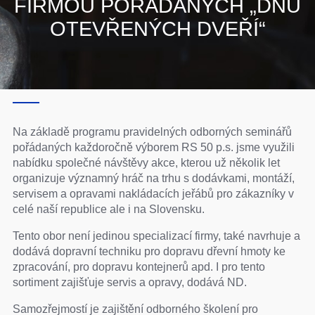
FIRMOU POŘÁDANÝCH „DNŮ
OTEVŘENÝCH DVEŘÍ“
Na základě programu pravidelných odborných seminářů
pořádaných každoročně výborem RS 50 p.s. jsme využili
nabídku společné návštěvy akce, kterou už několik let
organizuje významný hráč na trhu s dodávkami, montáží,
servisem a opravami nakládacích jeřábů pro zákazníky v
celé naší republice ale i na Slovensku.
Tento obor není jedinou specializací firmy, také navrhuje a
dodává dopravní techniku pro dopravu dřevní hmoty ke
zpracování, pro dopravu kontejnerů apd. I pro tento
sortiment zajišťuje servis a opravy, dodává ND.
Samozřejmostí je zajištění odborného školení pro