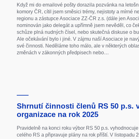
Když mi do emailové pošty dorazila pozvánka na letoš
komory ČR, cítil jsem směsici trémy, nejistoty a mírné ne
regionu a zástupce Asociace ZZ-ČR z.s. (dále jen Asoc
nominován jako delegát a upřímně jsem nevěděl, co čeka
schůze plná nudných čísel, nebo skutečná diskuse o 
Ale očekávání bylo i jiné. V zájmu naší Asociace je navýš
své činnosti. Neděláme toho málo, ale v některých oblas
změnách v zákonných předpisech nebo…
Shrnutí činnosti členů RS 50 p.s. 
organizace na rok 2025
Pravidelně na konci roku výbor RS 50 p.s. vyhodnocuje 
celého RS a připravuje plány na rok příští. V listopadu 2