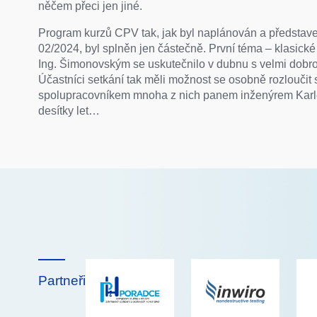
něčem přeci jen jiné.
Program kurzů CPV tak, jak byl naplánován a představe
02/2024, byl splněn jen částečně. První téma – klasick
Ing. Šimonovským se uskutečnilo v dubnu s velmi dobro
Účastníci setkání tak měli možnost se osobně rozloučit
spolupracovníkem mnoha z nich panem inženýrem Kar
desítky let…
Partneři