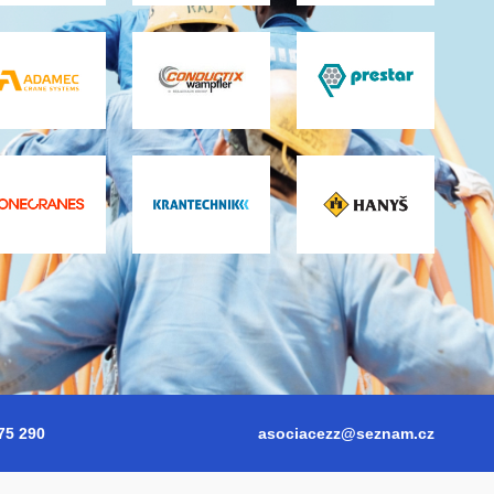
75 290
asociacezz@seznam.cz