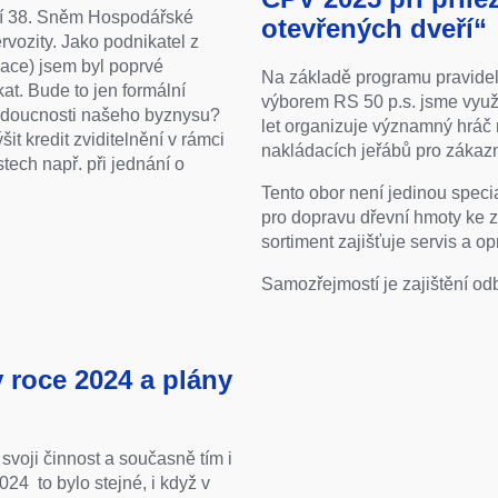
ní 38. Sněm Hospodářské
otevřených dveří“
rvozity. Jako podnikatel z
iace) jsem byl poprvé
Na základě programu pravide
t. Bude to jen formální
výborem RS 50 p.s. jsme využi
budoucnosti našeho byznysu?
let organizuje významný hráč
it kredit zviditelnění v rámci
nakládacích jeřábů pro zákazn
tech např. při jednání o
Tento obor není jedinou speci
pro dopravu dřevní hmoty ke z
sortiment zajišťuje servis a o
Samozřejmostí je zajištění o
v roce 2024 a plány
svoji činnost a současně tím i
024 to bylo stejné, i když v