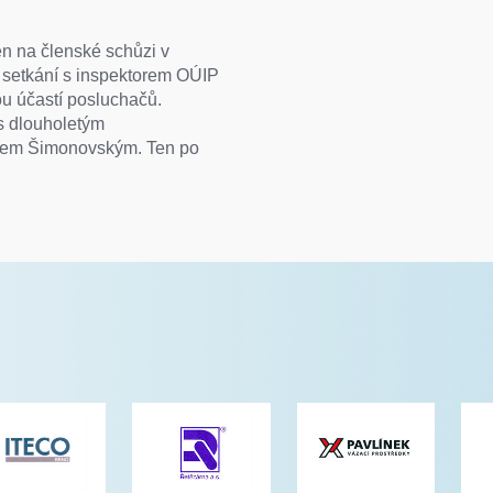
n na členské schůzi v
é setkání s inspektorem OÚIP
u účastí posluchačů.
 s dlouholetým
lem Šimonovským. Ten po