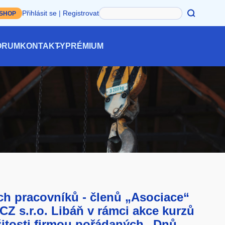
Hledat
Přihlásit se
|
Registrovat
-SHOP
ÓRUM
KONTAKTY
PRÉMIUM
h pracovníků - členů „Asociace“
CZ s.r.o. Libáň v rámci akce kurzů
žitosti firmou pořádaných „Dnů