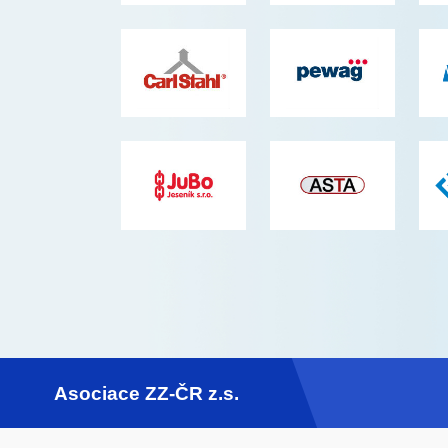
Asociace ZZ-ČR z.s.