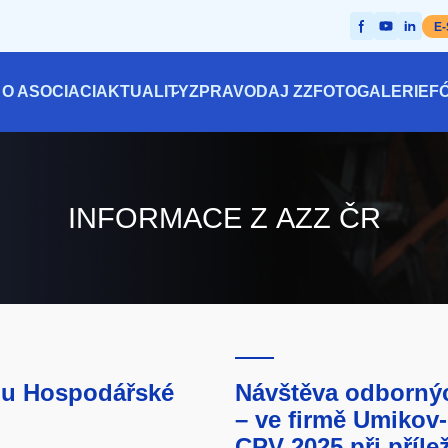
E
O ASOCIACI
AKTUALITY
ZPRAVODAJ ZZ
FOTOGALERIE
F
Hlavní
navigace
INFORMACE Z AZZ ČR
mu Hospodářské
Návštěva odbornýc
– ve firmě Umikov-
CPV 2025 při příle